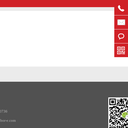
0736
or-e.com